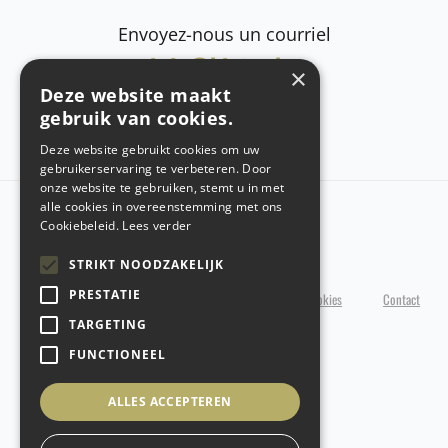
Envoyez-nous un courriel
info@hintex.be
×
Deze website maakt
gebruik van cookies.
Deze website gebruikt cookies om uw
gebruikerservaring te verbeteren. Door
onze website te gebruiken, stemt u in met
alle cookies in overeenstemming met ons
Copyright @ 2026 Hintex
Cookiebeleid.
Lees verder
STRIKT NOODZAKELIJK
PRESTATIE
Politique de confidentialité
Politique en matière de cookies
Contact
TARGETING
Conception du site web
par conversal
FUNCTIONEEL
ALLES ACCEPTEREN