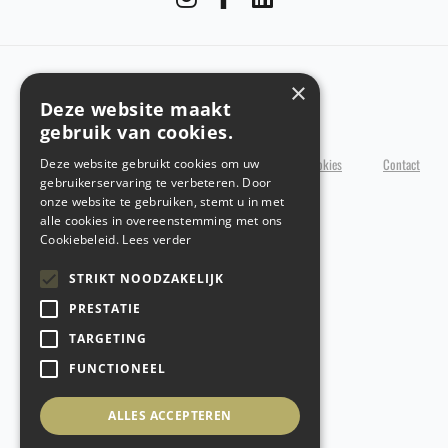
×
Copyright @ 2026 Hintex
Deze website maakt
gebruik van cookies.
Politique de confidentialité
Politique en matière de cookies
Contact
Deze website gebruikt cookies om uw
gebruikerservaring te verbeteren. Door
Conception du site web
par conversal
onze website te gebruiken, stemt u in met
alle cookies in overeenstemming met ons
Cookiebeleid.
Lees verder
STRIKT NOODZAKELIJK
PRESTATIE
TARGETING
FUNCTIONEEL
ALLES ACCEPTEREN