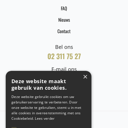
FAQ
Nieuws
Contact
Bel ons
02 311 75 27
E-mail ons
×
info@hintex.be
Deze website maakt
gebruik van cookies.
Deze website gebruikt cookies om uw
gebruikerservaring te verbeteren. Door
onze website te gebruiken, stemt u in met
alle cookies in overeenstemming met ons
Cookiebeleid.
Lees verder
Copyright @ 2026 Hintex